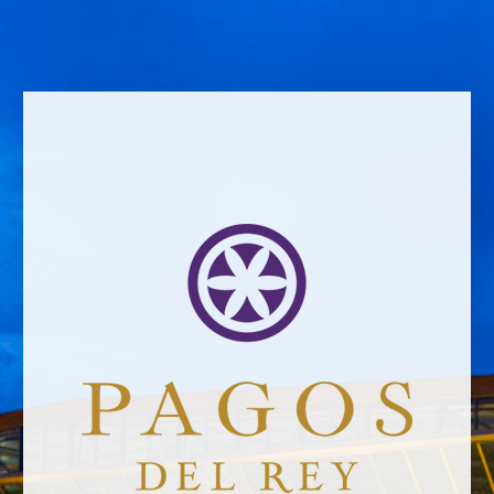
Email address *Email address *
Your email address will not be published.
Website *
Ramiro García
13/10/2019
Leave a Comment
Newsletter