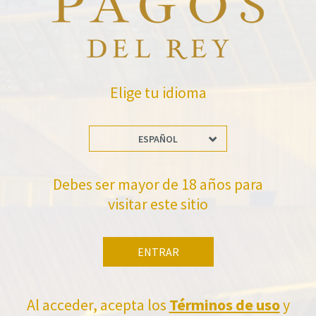
Caño Tempranillo
Bajoz Tempranillo
Garnacha
BAJOZ
CAÑO
Elige tu idioma
ESPAÑOL
Debes ser mayor de 18 años para
visitar este sitio
ENTRAR
Al acceder, acepta los
Términos de uso
y