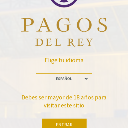
acontecimientos y…
Elige tu idioma
ESPAÑOL
Debes ser mayor de 18 años para
visitar este sitio
ENTRAR
Altos de Tamarón Crianza con