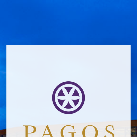
Name *
Email address *Email address *
Your email address will not be published.
Website *
raquel.serrano@felixsolisavantis.com
2/6/2019