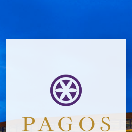
Name *
Email address *Email address *
Your email address will not be published.
Website *
Ramiro García
18/10/2019
Leave a Comment