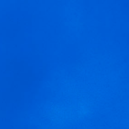
MENÚ
Domingos Frissé
Usamos cookies para ofrecer una mejor experiencia que le
invitamos a aceptar. Puede informarse sobre las que estamos
utilizando o desactivarlas en
AJUSTES
.
Aceptar
Ajustes