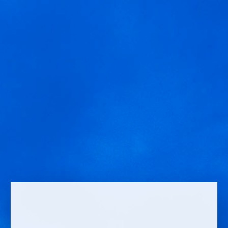
MENU
Nous utilisons des cookies pour vous offrir la meilleure
Domingos Frissé
expérience sur notre site.
You can find out more about which cookies we are using or
switch them off in
settings
.
Accepter
Réglages