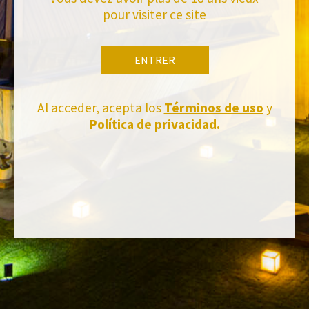
pour visiter ce site
ENTRER
Al acceder, acepta los
Términos de uso
y
Política de privacidad.
FACEBOOK
INSTAGRAM
TWITTER
YOUTUBE