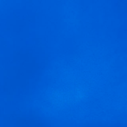
MENÚ
arnegui rosado
Usamos cookies para ofrecer una mejor experiencia que le
invitamos a aceptar. Puede informarse sobre las que estamos
utilizando o desactivarlas en
AJUSTES
.
Aceptar
Ajustes