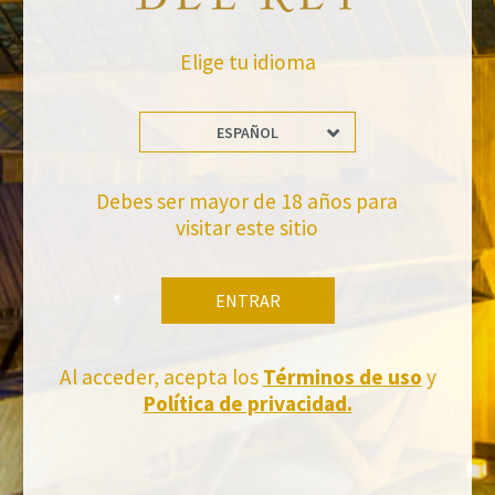
Elige tu idioma
ESPAÑOL
No te pierdas nuestras novedades
Debes ser mayor de 18 años para
visitar este sitio
Suscríbete a la newsletter de Felix Solis Avantis
ENTRAR
Al acceder, acepta los
Términos de uso
y
Política de privacidad.