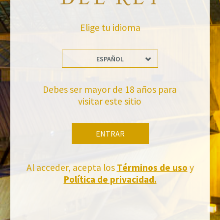
Elige tu idioma
ESPAÑOL
No te pierdas nuestras novedades
Debes ser mayor de 18 años para
visitar este sitio
Suscríbete a la newsletter de Felix Solis Avantis
ENTRAR
Al acceder, acepta los
Términos de uso
y
Política de privacidad.