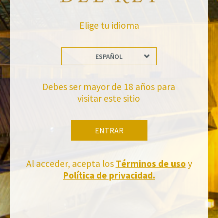
Elige tu idioma
ESPAÑOL
No te pierdas nuestras novedades
Debes ser mayor de 18 años para
Suscríbete a la newsletter de Felix Solis Avantis
visitar este sitio
ENTRAR
Al acceder, acepta los
Términos de uso
y
Política de privacidad.