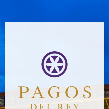
Email address *Email address *
Your email address will not be published.
Website *
carolina
28/4/2022
Leave a Comment
Newsletter