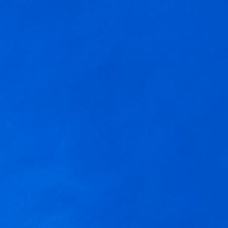
ESPAÑOL
ino
Aceptar
Ajustes
do o