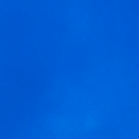
storia de las barricas de v
invitamos a aceptar. Puede informarse sobre las que estamos utilizan