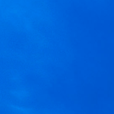
MENÚ
Hi
Usamos cookies para ofrecer una mejor experiencia que le 
desactivarlas en
AJUSTES
.