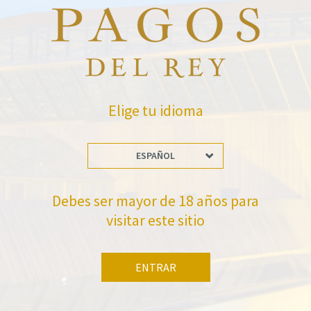
Elige tu idioma
VOLVER A NOTICIAS
ESPAÑOL
Debes ser mayor de 18 años para
visitar este sitio
No te pierdas nuestras novedades
ENTRAR
Suscríbete a la newsletter de Felix Solis Avantis