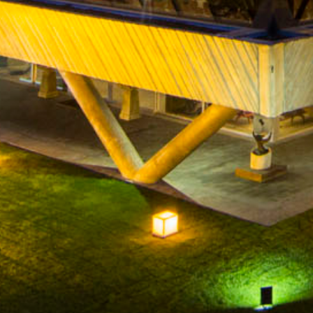
INICIO
COMPAÑÍA
BODEGAS
VINOS