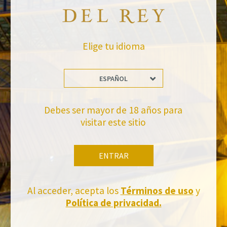
VOLVER A NOTICIAS
Elige tu idioma
ESPAÑOL
Debes ser mayor de 18 años para
visitar este sitio
No te pierdas nuestras novedades
Suscríbete a la newsletter de Felix Solis Avantis
ENTRAR
Al acceder, acepta los
Términos de uso
y
Política de privacidad.