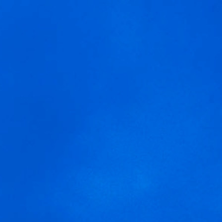
MENÚ
analivia verdejo con crema
de espárragos
Usamos cookies para ofrecer una mejor experiencia que le
invitamos a aceptar. Puede informarse sobre las que estamos
utilizando o desactivarlas en
AJUSTES
.
Aceptar
Ajustes