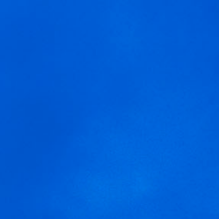
MENÚ
blume-verdejo-cocte
Usamos cookies para ofrecer una mejor experiencia que le
invitamos a aceptar. Puede informarse sobre las que estamos
utilizando o desactivarlas en
AJUSTES
.
Aceptar
Ajustes