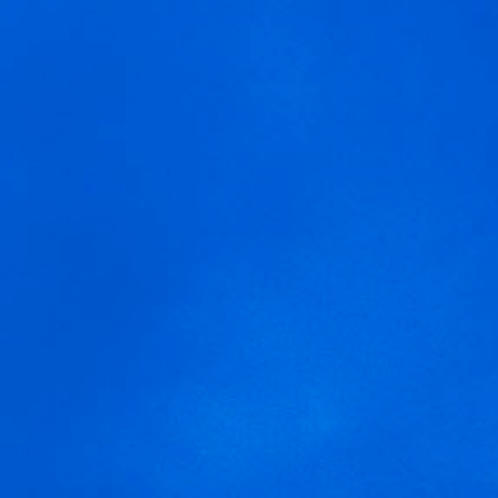
MENÚ
blume.com.es coctel-blume-
50
Usamos cookies para ofrecer una mejor experiencia que le
invitamos a aceptar. Puede informarse sobre las que estamos
utilizando o desactivarlas en
AJUSTES
.
Aceptar
Ajustes