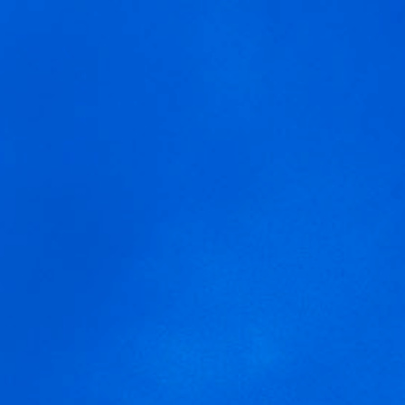
MENÚ
altos de tamaron dark
addiction
Usamos cookies para ofrecer una mejor experiencia que le
invitamos a aceptar. Puede informarse sobre las que estamos
utilizando o desactivarlas en
AJUSTES
.
Aceptar
Ajustes