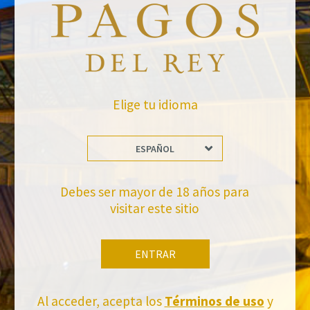
Elige tu idioma
VOLVER A NOTICIAS
ESPAÑOL
Debes ser mayor de 18 años para
visitar este sitio
ENTRAR
No te pierdas nuestras novedades
Suscríbete a la newsletter de Felix Solis Avantis
Al acceder, acepta los
Términos de uso
y