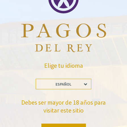
Elige tu idioma
ESPAÑOL
VOLVER A NOTICIAS
Debes ser mayor de 18 años para
visitar este sitio