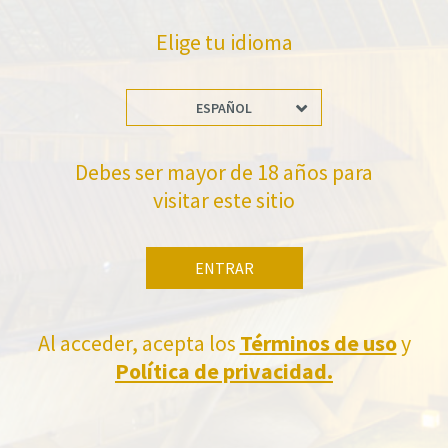
Elige tu idioma
ESPAÑOL
No te pierdas nuestras novedades
Suscríbete a la newsletter de Felix Solis Avantis
Debes ser mayor de 18 años para
visitar este sitio
ENTRAR
Al acceder, acepta los
Términos de uso
y
Política de privacidad.