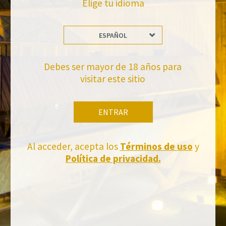
Elige tu idioma
ESPAÑOL
No te pierdas nuestras novedades
Suscríbete a la newsletter de Felix Solis Avantis
Debes ser mayor de 18 años para
visitar este sitio
ENTRAR
Al acceder, acepta los
Términos de uso
y
Política de privacidad.