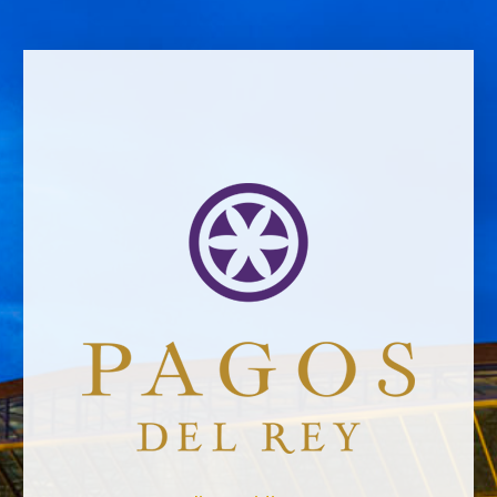
Your email address will not be published.
Website *
raquel.serrano@felixsolisavantis.com
2/6/2019
Leave a Comment
Newsletter