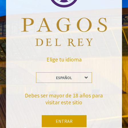
Website *
raquel.serrano@felixsolisavantis.com
2/6/2019
Elige tu idioma
Leave a Comment
Newsletter
ESPAÑOL
Debes ser mayor de 18 años para
visitar este sitio
ENTRAR