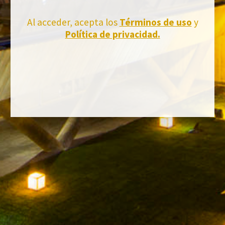
No te pierdas nuestras novedades
Al acceder, acepta los
Términos de uso
y
Suscríbete a la newsletter de Felix Solis Avantis
Política de privacidad.