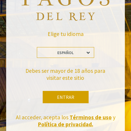
Leave a Comment
Newsletter
Elige tu idioma
ESPAÑOL
Debes ser mayor de 18 años para
visitar este sitio
No te pierdas nuestras novedades
Suscríbete a la newsletter de Felix Solis Avantis
ENTRAR
Al acceder, acepta los
Términos de uso
y
Política de privacidad.