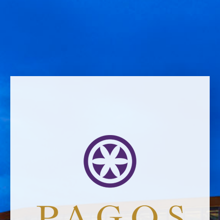
Name *
Email address *Email address *
Your email address will not be published.
Website *
raquel.serrano@felixsolisavantis.com
2/6/2019