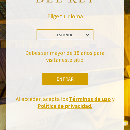
Elige tu idioma
ESPAÑOL
No te pierdas nuestras novedades
Debes ser mayor de 18 años para
visitar este sitio
Suscríbete a la newsletter de Felix Solis Avantis
ENTRAR
Al acceder, acepta los
Términos de uso
y
Política de privacidad.