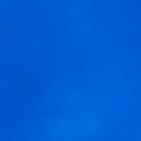
MENÚ
Pagos del Rey Museo del
Vino Cartel Halloween
Usamos cookies para ofrecer una mejor experiencia que le
invitamos a aceptar. Puede informarse sobre las que estamos
utilizando o desactivarlas en
AJUSTES
.
Aceptar
Ajustes