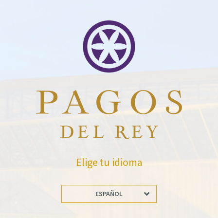
Elige tu idioma
ESPAÑOL