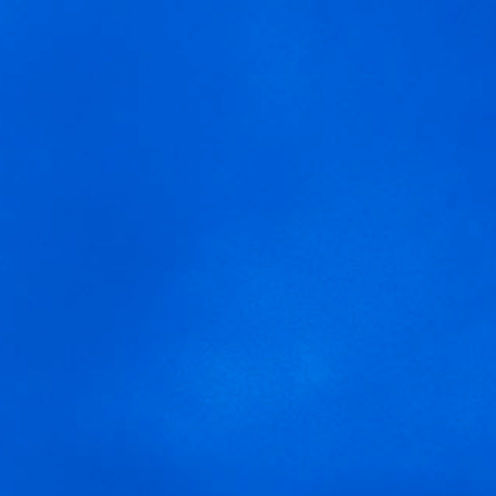
MENÚ
Pulpo Pasion
Usamos cookies para ofrecer una mejor experiencia que le
invitamos a aceptar. Puede informarse sobre las que estamos
utilizando o desactivarlas en
AJUSTES
.
Aceptar
Ajustes