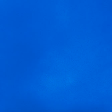
MENÚ
Pagosdelreyactividades
Usamos cookies para ofrecer una mejor experiencia que le
invitamos a aceptar. Puede informarse sobre las que estamos
utilizando o desactivarlas en
AJUSTES
.
Aceptar
Ajustes