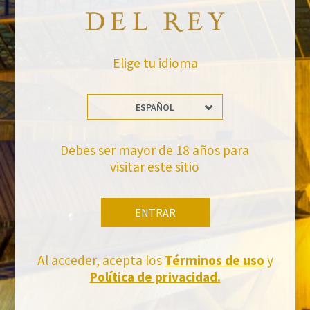
VOLVER A NOTICIAS
Elige tu idioma
ESPAÑOL
Debes ser mayor de 18 años para
visitar este sitio
No te pierdas nuestras novedades
Suscríbete a la newsletter de Felix Solis Avantis
ENTRAR
Al acceder, acepta los
Términos de uso
y
Política de privacidad.