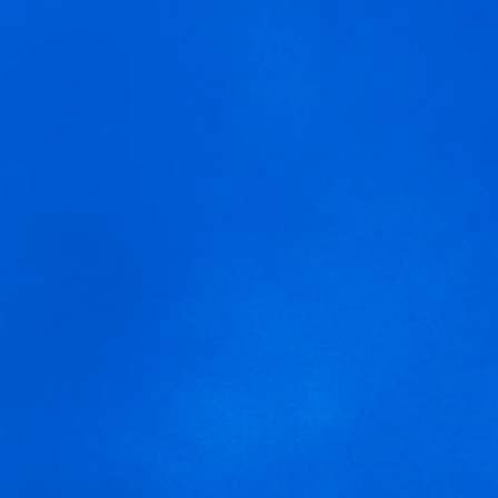
MENÚ
Pagos del Rey Museo del
vino
Usamos cookies para ofrecer una mejor experiencia que le
invitamos a aceptar. Puede informarse sobre las que estamos
utilizando o desactivarlas en
AJUSTES
.
Aceptar
Ajustes