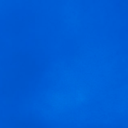
MENÚ
talleres ecovidrio
Usamos cookies para ofrecer una mejor experiencia que le
invitamos a aceptar. Puede informarse sobre las que estamos
utilizando o desactivarlas en
AJUSTES
.
Aceptar
Ajustes