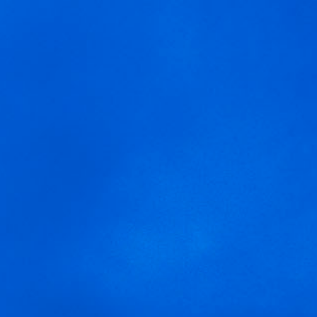
MENÚ
talleres ecovidrio
Usamos cookies para ofrecer una mejor experiencia que le
invitamos a aceptar. Puede informarse sobre las que estamos
utilizando o desactivarlas en
AJUSTES
.
Aceptar
Ajustes