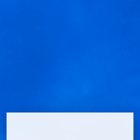
MENÚ
la-unica-2
Usamos cookies para ofrecer una mejor experiencia que le
invitamos a aceptar. Puede informarse sobre las que estamos
utilizando o desactivarlas en
AJUSTES
.
Aceptar
Ajustes