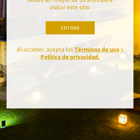
visitar este sitio
ENTRAR
Al acceder, acepta los
Términos de uso
y
Política de privacidad.
FACEBOOK
INSTAGRAM
TWITTER
YOUTUBE