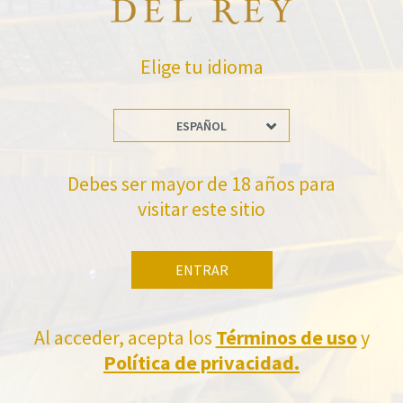
VOLVER A NOTICIAS
Elige tu idioma
ESPAÑOL
No te pierdas nuestras novedades
Debes ser mayor de 18 años para
Suscríbete a la newsletter de Felix Solis Avantis
visitar este sitio
ENTRAR
Al acceder, acepta los
Términos de uso
y
Política de privacidad.