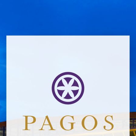
Name *
Email address *Email address *
Your email address will not be published.
Website *
Ramiro García
2/6/2019
Leave a Comment
Newsletter