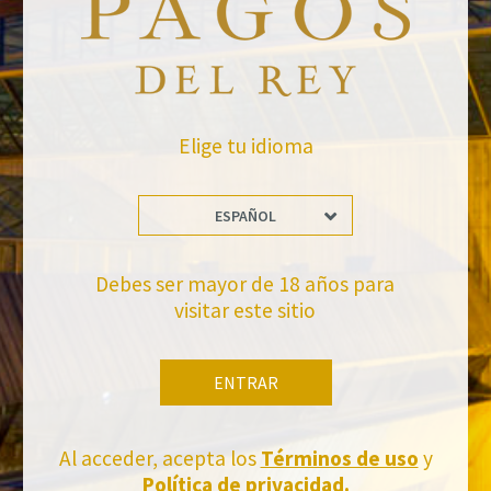
raquel.serrano@felixsolisavantis.com
7/2/2020
Leave a Comment
Newsletter
Elige tu idioma
ESPAÑOL
Debes ser mayor de 18 años para
visitar este sitio
No te pierdas nuestras novedades
ENTRAR
Suscríbete a la newsletter de Felix Solis Avantis
Al acceder, acepta los
Términos de uso
y
Política de privacidad.