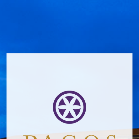
Comment *
Name *
Email address *Email address *
Your email address will not be published.
Website *