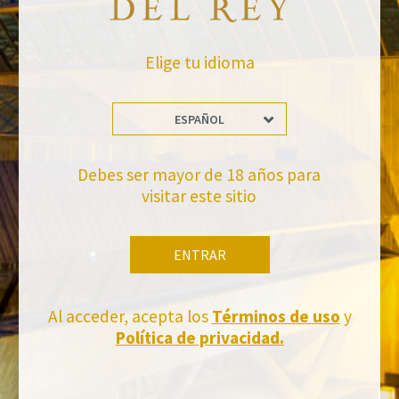
VOLVER A NOTICIAS
Elige tu idioma
ESPAÑOL
Debes ser mayor de 18 años para
No te pierdas nuestras novedades
visitar este sitio
Suscríbete a la newsletter de Felix Solis Avantis
ENTRAR
Al acceder, acepta los
Términos de uso
y
Política de privacidad.