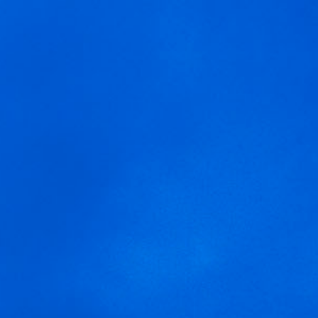
MENÚ
RUTA SENTERO
Usamos cookies para ofrecer una mejor experiencia que le
invitamos a aceptar. Puede informarse sobre las que estamos
utilizando o desactivarlas en
AJUSTES
.
Aceptar
Ajustes