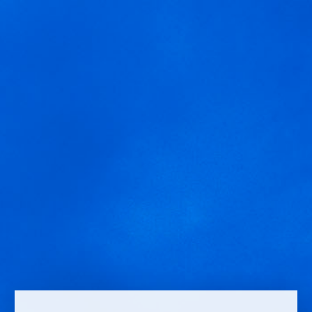
MENÚ
Ruta Arnegui y los arroces
Usamos cookies para ofrecer una mejor experiencia que le
invitamos a aceptar. Puede informarse sobre las que estamos
utilizando o desactivarlas en
AJUSTES
.
Aceptar
Ajustes