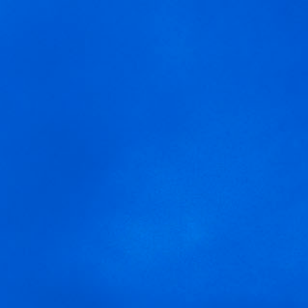
MENÚ
Ruta Arnegui y los arroces
Usamos cookies para ofrecer una mejor experiencia que le
invitamos a aceptar. Puede informarse sobre las que estamos
utilizando o desactivarlas en
AJUSTES
.
Aceptar
Ajustes