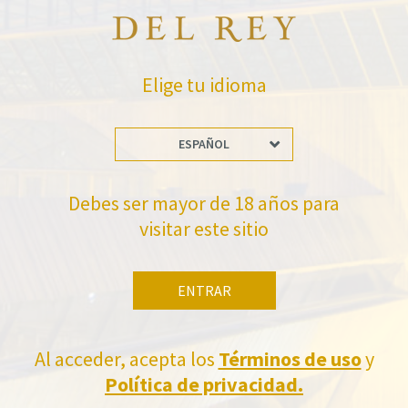
Ramiro García
2/
Elige tu idioma
Leave a Comment
ESPAÑOL
Debes ser mayor de 18 años para
No te pierdas nuestras novedades
visitar este sitio
Suscríbete a la newsletter de Felix Solis Avantis
ENTRAR
Al acceder, acepta los
Términos de uso
y
Política de privacidad.