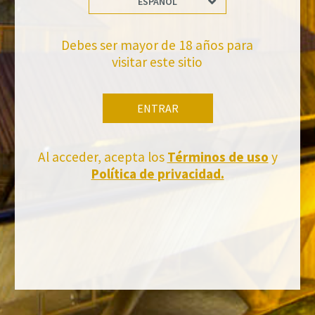
ESPAÑOL
Debes ser mayor de 18 años para
raquel.serrano@felixsolisavantis.com
31/3/2016
visitar este sitio
Leave a Comment
ENTRAR
Newsletter
Al acceder, acepta los
Términos de uso
y
Política de privacidad.
No te pierdas nuestras novedades
Suscríbete a la newsletter de Felix Solis Avantis