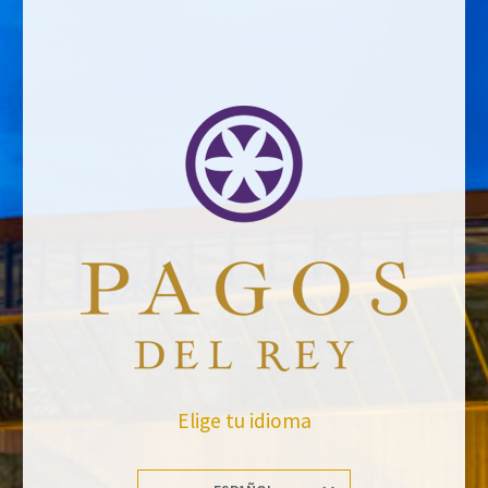
Deja una respuesta
Comment *
Name *
Email address *Email address *
Your email address will not be published.
Elige tu idioma
Website *