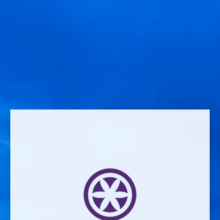
Deja una respuesta
Comment *
Name *
Email address *Email address *
Your email address will not be published.
Website *