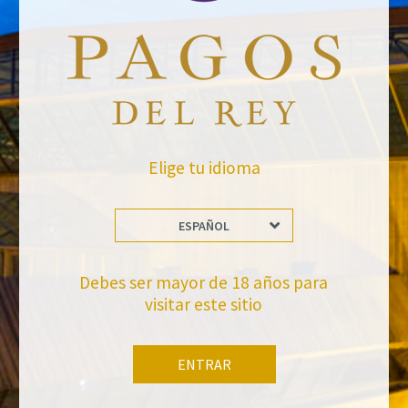
raquel.serrano@felixsolisavantis.com
6/3/2024
Leave a Comment
Elige tu idioma
Newsletter
ESPAÑOL
Debes ser mayor de 18 años para
visitar este sitio
ENTRAR
No te pierdas nuestras novedades