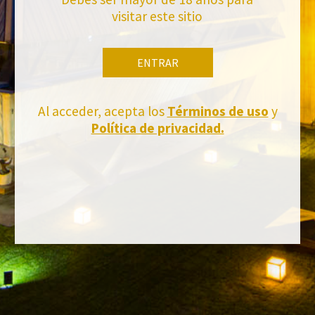
visitar este sitio
ENTRAR
Al acceder, acepta los
Términos de uso
y
Política de privacidad.
FACEBOOK
INSTAGRAM
TWITTER
YOUTUBE