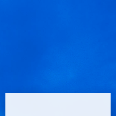
MENÚ
Condado de Oriza Joven
Usamos cookies para ofrecer una mejor experiencia que le
invitamos a aceptar. Puede informarse sobre las que estamos
utilizando o desactivarlas en
AJUSTES
.
Aceptar
Ajustes