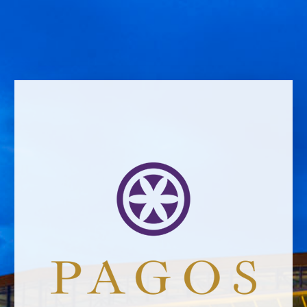
Name *
Email address *Email address *
Your email address will not be published.
Website *
raquel.serrano@felixsolisavantis.com
18/10/2019
Leave a Comment
Newsletter