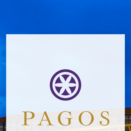
Name *
Email address *Email address *
Your email address will not be published.
Website *
Ramiro García
16/2/2019
Leave a Comment
Newsletter