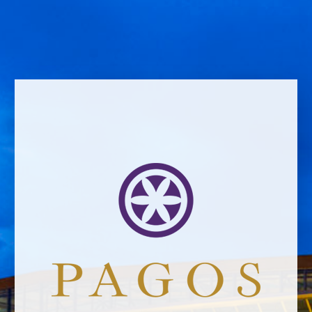
los sentidos
Pasear entre viñedos, empaparse del olor a crianza de las salas de
barricas, descubrir los procesos de transformación del zumo de uva
en vino, catar, maridar con gastronomía local, degustar mientras se
disfruta de la arquitectura o la historia de una región… eso es
enoturismo
.
El segundo domingo de noviembre se celebra en el llamado Viejo
Mundo, el
Día Europeo del Enoturismo
, un día orientado a
fomentar la riqueza vitivinícola
de una zona, país o región a
través de diversas actividades, con el vino sirviendo de hilo
conductor.
Continue reading
raquel.serrano@felixsolisavantis.com
7/11/2015
Posted In:
Newsletter