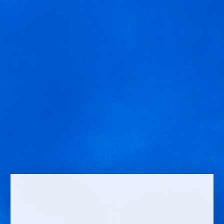
El envero
MENÚ
MENÚ
Cuando la uva comienza su proceso de maduración se inicia el
envero. El cambio de color de la uva de verde a azul, a rojo, a negro,
Usamos cookies para ofrecer una mejor experiencia que le
o bien a blanco, a rubio a amarillo…
invitamos a aceptar. Puede informarse sobre las que estamos
utilizando o desactivarlas en
AJUSTES
.
El envero es una etapa de maduración casi mágica, donde el
crecimiento de la uva se paraliza, la clorofila se va perdiendo y
Aceptar
Ajustes
comienza la pigmentación. Los polifenoles son los encargados de dar
la particular coloración dependiendo de la variedad de uva. Ver una
viña en proceso de envero es un
espectáculo sensorial.
Continue
reading
raquel.serrano@felixsolisavantis.com
27/7/2015
Posted In: