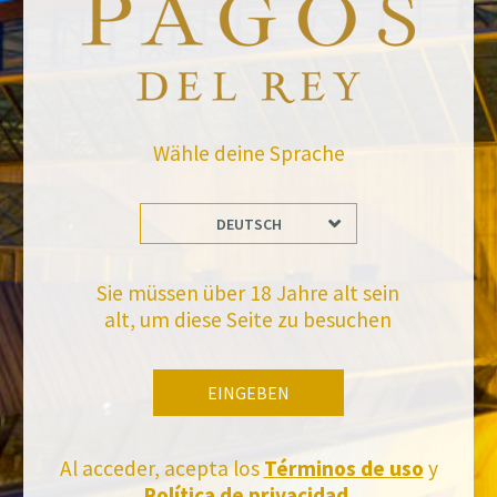
Website *
Wähle deine Sprache
raquel.serrano@felixsolisavantis.com
2/6/2019
DEUTSCH
Leave a Comment
Sie müssen über 18 Jahre alt sein
alt, um diese Seite zu besuchen
Bleiben Sie auf dem Laufenden mit uns
Abonnieren Sie und erhalten Sie alle Neuheiten von Felix Solis Avantis
EINGEBEN
Al acceder, acepta los
Términos de uso
y
Política de privacidad.