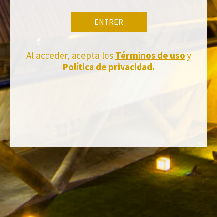
ENTRER
Al acceder, acepta los
Términos de uso
y
Política de privacidad.
Tiens-toi à jour
Abonnez-vous et recevez toutes les nouvelles de Felix Solis Avantis