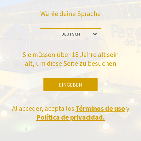
Wähle deine Sprache
DEUTSCH
Sie müssen über 18 Jahre alt sein
alt, um diese Seite zu besuchen
UNTERNEHMEN
WEINKELLEREIEN
WEIN
MUSEUM
EINGEBEN
INSTAGRAM
TWITTER
Al acceder, acepta los
Términos de uso
y
Política de privacidad.