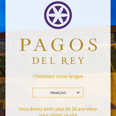
Email address *Email address *
Your email address will not be published.
Website *
Choisissez votre langue
raquel.serrano@felixsolisavantis.com
29/2/2016
FRANÇAIS
Leave a Comment
Newsletter
Vous devez avoir plus de 18 ans vieux
pour visiter ce site