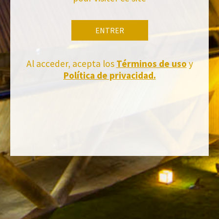
ENTRER
Al acceder, acepta los
Términos de uso
y
Política de privacidad.
Tiens-toi à jour
Abonnez-vous et recevez toutes les nouvelles de Felix Solis Avantis