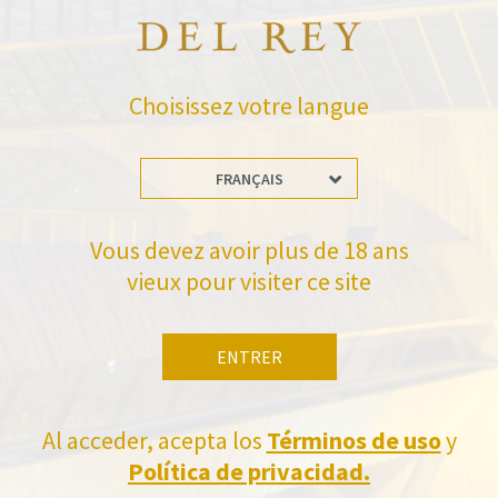
RETOUR AUX NOUVELLES
Choisissez votre langue
FRANÇAIS
Vous devez avoir plus de 18 ans
Tiens-toi à jour
vieux pour visiter ce site
Abonnez-vous et recevez toutes les nouvelles de Felix Solis Avantis
ENTRER
Al acceder, acepta los
Términos de uso
y
Política de privacidad.