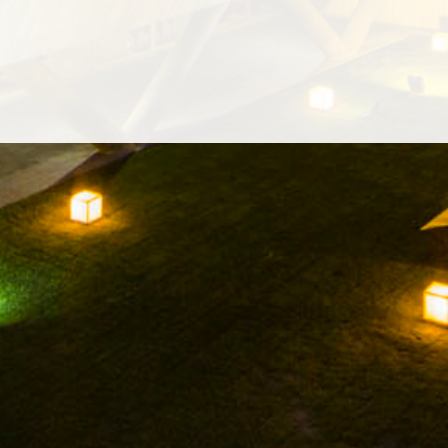
L’ENTREPRISE
CAVES
VINS
MUSÉE DU VIN
C
INSTAGRAM
TWITTER