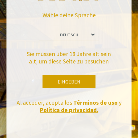
Wähle deine Sprache
DEUTSCH
Bleiben Sie auf dem Laufenden mit uns
Sie müssen über 18 Jahre alt sein
Abonnieren Sie und erhalten Sie alle Neuheiten von Felix Solis Avantis
alt, um diese Seite zu besuchen
EINGEBEN
Al acceder, acepta los
Términos de uso
y
Política de privacidad.